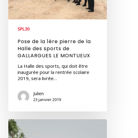
sports
de
GALLARGUES
LE
MONTUEUX
SPL30
Pose de la 1ère pierre de la
Halle des sports de
GALLARGUES LE MONTUEUX
La Halle des sports, qui doit être
inaugurée pour la rentrée scolaire
2019, sera livrée…
Julien
23 janvier 2019
ANCIEN
SITE
DU