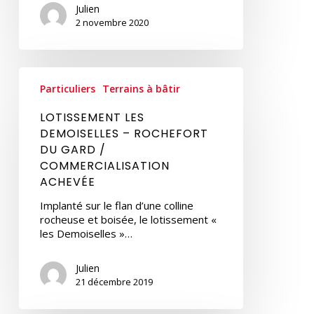
Julien
2 novembre 2020
LOTISSEMENT
LES
Particuliers
Terrains à bâtir
DEMOISELLES
–
LOTISSEMENT LES
ROCHEFORT
DEMOISELLES – ROCHEFORT
DU
DU GARD /
GARD
COMMERCIALISATION
/
ACHEVÉE
COMMERCIALISATION
ACHEVÉE
Implanté sur le flan d’une colline
rocheuse et boisée, le lotissement «
les Demoiselles »…
Julien
21 décembre 2019