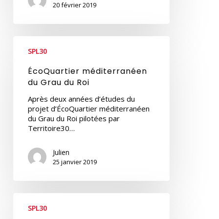
20 février 2019
ÉcoQuartier
méditerranéen
SPL30
du
Grau
ÉcoQuartier méditerranéen
du
du Grau du Roi
Roi
Après deux années d’études du
projet d’ÉcoQuartier méditerranéen
du Grau du Roi pilotées par
Territoire30…
Julien
25 janvier 2019
PGB123,
Nouveau
SPL30
Bâtiment