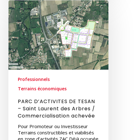
PARC
D’ACTIVITES
DE
TESAN
–
Saint
Laurent
des
Arbres
/
Commercialisation
achevée
Professionnels
Terrains économiques
PARC D’ACTIVITES DE TESAN
– Saint Laurent des Arbres /
Commercialisation achevée
Pour Promoteur ou Investisseur
Terrains constructibles et viabilisés
en zone d’activités ZAC Déjà occupée