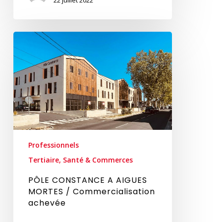
22 juillet 2022
PÔLE
CONSTANCE
A
AIGUES
MORTES
/
Commercialisation
achevée
Professionnels
Tertiaire, Santé & Commerces
PÔLE CONSTANCE A AIGUES
MORTES / Commercialisation
achevée