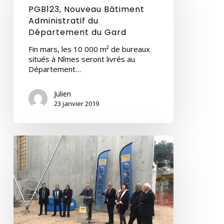
Administratif
PGB123, Nouveau Bâtiment
du
Administratif du
Département
Département du Gard
du
Gard
Fin mars, les 10 000 m² de bureaux
situés à Nîmes seront livrés au
Département…
Julien
23 janvier 2019
Pose
de
la
1ère
pierre
de
la
Halle
des