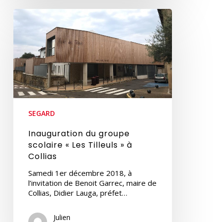
Inauguration
du
groupe
scolaire
« Les
Tilleuls »
à
Collias
SEGARD
Inauguration du groupe
scolaire « Les Tilleuls » à
Collias
Samedi 1er décembre 2018, à
l’invitation de Benoit Garrec, maire de
Collias, Didier Lauga, préfet…
Julien