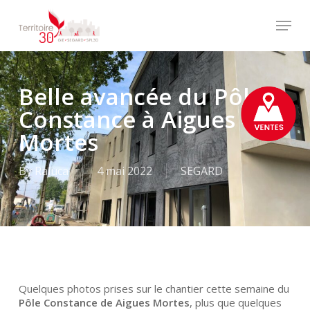
Skip
Menu
to
main
Close
content
Menu
Belle avancée du Pôle
Constance à Aigues
Mortes
By
Raluca
4 mai 2022
SEGARD
Quelques photos prises sur le chantier cette semaine du
Pôle Constance de Aigues Mortes
, plus que quelques