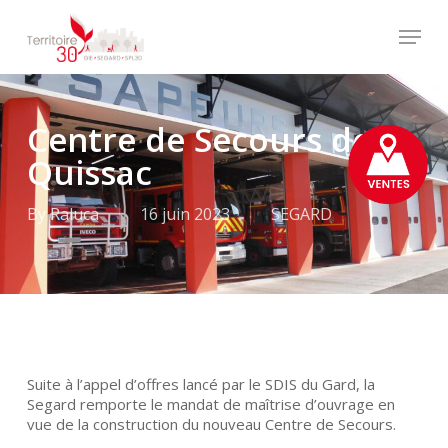
Skip
Menu
to
main
Close
content
Menu
Centre de Secours de
Quissac
By
Raluca
16 juin 2023
SEGARD
Suite à l’appel d’offres lancé par le SDIS du Gard, la
Segard remporte le mandat de maîtrise d’ouvrage en
vue de la construction du nouveau Centre de Secours.