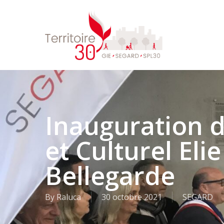
Skip
to
main
content
Inauguration d
et Culturel Eli
Bellegarde
By
Raluca
30 octobre 2021
SEGARD