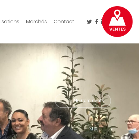
twitter
facebook
linkedin
instagram
isations
Marchés
Contact
No Comments