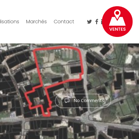
twitter
facebook
linkedin
instagram
isations
Marchés
Contact
No Comments