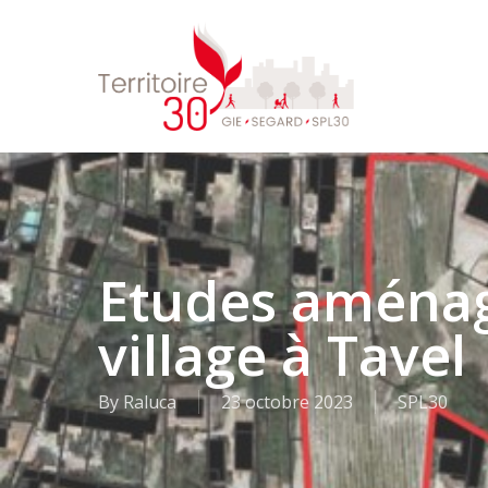
Skip
to
main
content
Etudes aména
village à Tavel
By
Raluca
23 octobre 2023
SPL30