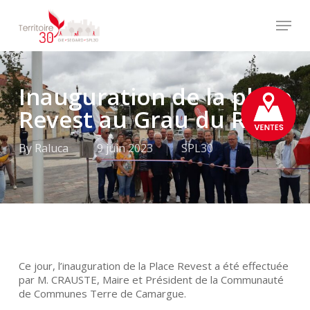
Skip
Menu
to
main
Close
content
Menu
Inauguration de la place
Revest au Grau du Roi
By
Raluca
9 juin 2023
SPL30
Ce jour, l’inauguration de la Place Revest a été effectuée
par M. CRAUSTE, Maire et Président de la Communauté
de Communes Terre de Camargue.