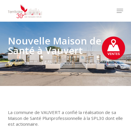
Skip
Menu
to
main
Close
content
Menu
Nouvelle Maison de
Santé à Vauvert
By
Raluca
14 février 2023
SPL30
La commune de VAUVERT a confié la réalisation de sa
Maison de Santé Pluriprofessionnelle à la SPL30 dont elle
est actionnaire.