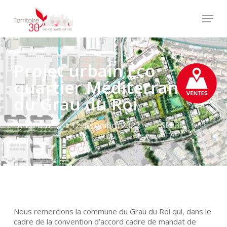
Skip
Menu
to
main
Close
content
Menu
Projet urbain Eco
quartier Méditerranéen
du Grau du Roi
By
Raluca
12 décembre 2023
SPL30
Nous remercions la commune du Grau du Roi qui, dans le
cadre de la convention d’accord cadre de mandat de